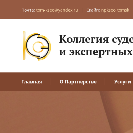
Почта:
tom-kseo@yandex.ru
|
Скайп:
npkseo_tomsk
Коллегия суд
и экспертных
Главная
О Партнерстве
Услуги