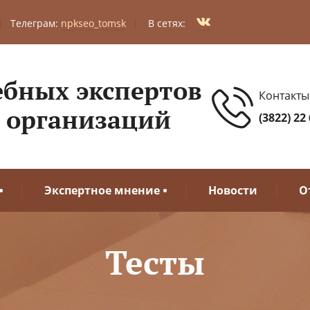
|
Телеграм:
npkseo_tomsk
|
В сетях:
ебных экспертов
Контакты
 организаций
(3822) 22
Экспертное мнение
Новости
О
Тесты