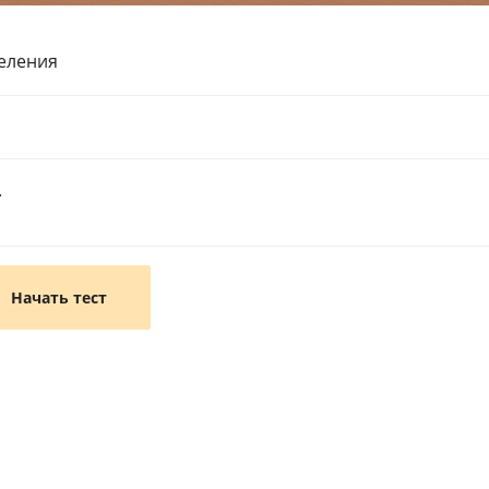
еления
.