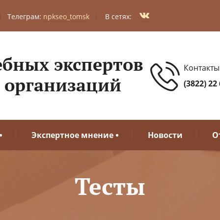
|
Телеграм:
npkseo_tomsk
|
В сетях:
ебных экспертов
Контакты
 организаций
(3822) 22
Экспертное мнение
Новости
О
Тесты