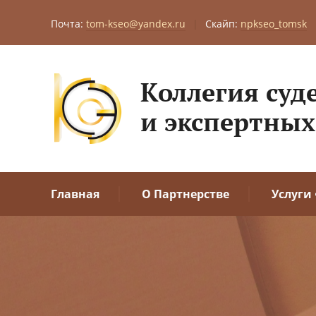
Почта:
tom-kseo@yandex.ru
|
Скайп:
npkseo_tomsk
Коллегия суд
и экспертных
Главная
О Партнерстве
Услуги