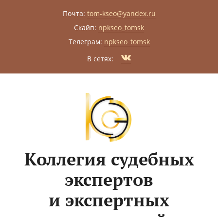
Почта:
tom-kseo@yandex.ru
|
Скайп:
npkseo_tomsk
|
Телеграм:
npkseo_tomsk
|
В сетях:
Коллегия судебных
экспертов
и экспертных