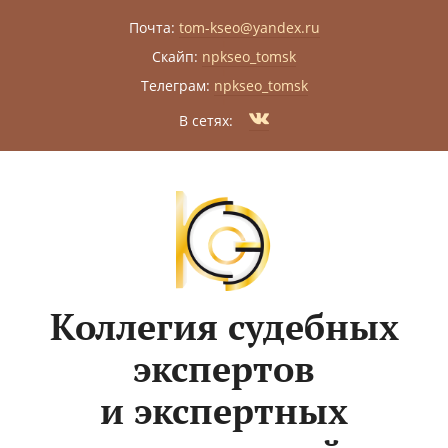
Почта:
tom-kseo@yandex.ru
|
Скайп:
npkseo_tomsk
|
Телеграм:
npkseo_tomsk
|
В сетях:
Коллегия судебных
экспертов
и экспертных